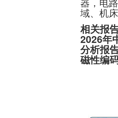
器，电
域、机
相关报告
2026
年
分析报
磁性编