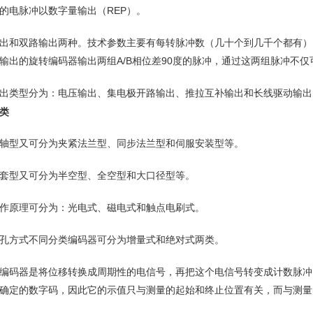
的电脉冲以数字量输出（REP）。
出和双路输出两种。技术参数主要有每转脉冲数（几十个到几千个都有）
输出的旋转编码器输出两组A/B相位差90度的脉冲，通过这两组脉冲不
出类型分为：电压输出、集电极开路输出、推拉互补输出和长线驱动输出
类
轴型又可分为夹紧法兰型、同步法兰型和伺服安装型等。
套型又可分为半空型、全空型和大口径型等。
作原理可分为：光电式、磁电式和触点电刷式。
孔方式不同分类编码器可分为增量式和绝对式两类。
N编码器是将位移转换成周期性的电信号，再把这个电信号转变成计数脉
确定的数字码，因此它的示值只与测量的起始和终止位置有关，而与测量