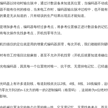
编码器以转动时输出脉冲，通过计数设备来知道其位置，当编码器不动或
器不能有任何的移动，当来电工作时，编码器输出脉冲过程中，也不能有
的量是无从知道的，只有错误的生产结果出现后才能知道。
是增加参考点，编码器每经过参考点，将参考位置修正进计数设备的记忆
有每次操作先找参考点，开机找零等方法。
机扫描仪的定位就是用的增量式编码器原理，每次开机，我们都能听到噼
对有些工控项目比较麻烦，甚至不允许开机找零（开机后就要知道准确位
光电编码器，因其每一个位置绝对唯一、抗干扰、无需掉电记忆，已经越
光码盘上有许多道刻线，每道刻线依次以2线、4线、8线、16线编排，
的零次方到2的n-1次方的唯一的2进制编码（格雷码），这就称为n位
影响。
由机械位置决定的每个位置的唯一性，它无需记忆，无需找参考点，而且